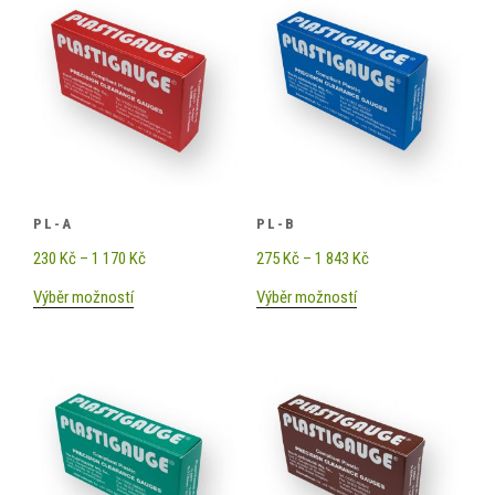
PL-A
PL-B
230
Kč
–
1 170
Kč
275
Kč
–
1 843
Kč
Výběr možností
Výběr možností