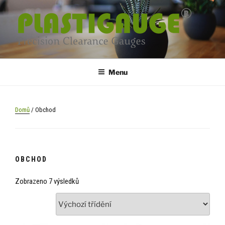
Menu
Domů
/ Obchod
OBCHOD
Zobrazeno 7 výsledků